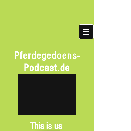
Pferdegedoens-
Podcast.de
This is us